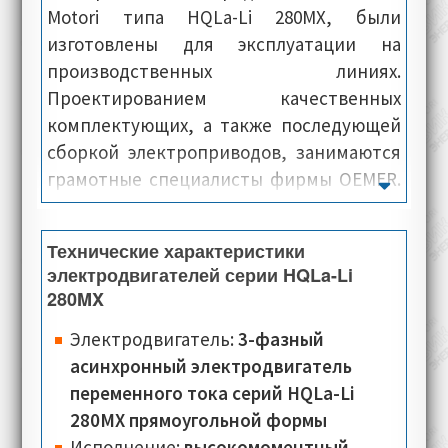
Motori типа HQLa-Li 280MX, были
изготовлены для эксплуатации на
производственных линиях.
Проектированием качественных
комплектующих, а также последующей
сборкой электроприводов, занимаются
грамотные специалисты фирмы OEMER.
Также было замечено, что в процессе
применения, электромашины данной
Технические характеристики
серии, потребляя минимум энергии,
электродвигателей серии HQLa-Li
демонстрируют исключительные
280MX
показатели скорости и динамики.
Электродвигатель:
3-фазный
Корпус электромашины квадратной
асинхронный электродвигатель
формы, внутри которого располагаются
переменного тока серий HQLa-Li
воздуховоды системы охлаждения. В
280MX прямоугольной формы
конечном итоге, мы получаем
Исполнение:
высокомоментный