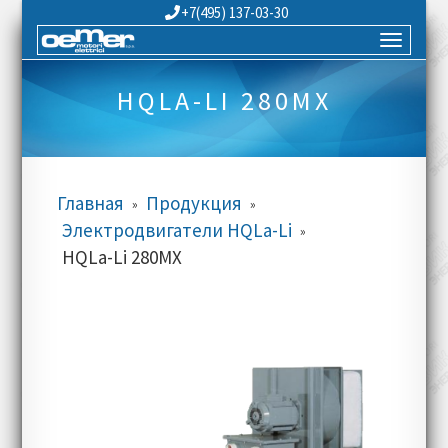
+7(495) 137-03-30
HQLA-LI 280MX
Главная
Продукция
»
»
Электродвигатели HQLa-Li
»
HQLa-Li 280MX