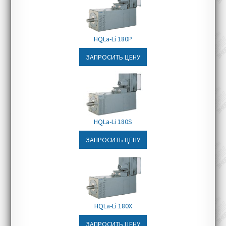
трубопроводов
молибденовая сплав 39 (по запросу)
Расположение клеммной
коробки:
верхнее (по умолчанию),
HQLa-Li 180P
стороннее (по запросу)
ЗАПРОСИТЬ ЦЕНУ
Дополнительное оборудование и
устанавливаемые опции:
энкодеры,
датчики температуры PTC, KTY84-
130, PT100, радиальные
вентиляторы любых размеров,
HQLa-Li 180S
изолированные подшипники
ЗАПРОСИТЬ ЦЕНУ
Наличие:
под заказ
Срок доставки:
2-3 месяца
HQLa-Li 180X
ЗАПРОСИТЬ ЦЕНУ