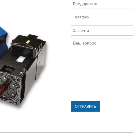
треугольник-звезда
х условиях.
клеммной коробко
установленной вве
Класс изоляции:
F
Класс
теплостойкости:
PT
Klixon (по умолчани
PTC, KTY84-130, PT
(опционально)
Типы монтажного
исполнения:
B3, B5,
также доступны
горизонтальный и
ОТПРАВИТЬ
вертикальный
Классы защиты:
IP 5
55
Типы охлаждения:
IC