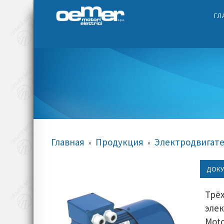
ГЛ
Главная
Продукция
Электродвигат
»
»
ДОКУ
Трё
эл
Moto