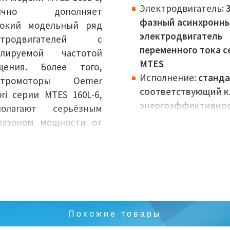
Электродвигатель:
3
лично дополняет
фазный асинхронн
окий модельный ряд
электродвигатель
ктродвигателей с
переменного тока с
улируемой частотой
MTES
щения. Более того,
Исполнение:
станда
ктромоторы Oemer
соответствующий к
ri серии MTES 160L-6,
энергоэффективно
полагают серьёзным
IEC
пазоном мощности от
Класс
до 639 кВт, позволяют
энергоэффективнос
анавливать
Габариты (высота
олнительное
вала):
160 мм
рудование, могут быть
Номинальная
ействованы во многих
мощность:
11 кВт
аслях
Похожие товары
Крутящий момент:
1
мышленности, и всё
110 Нм