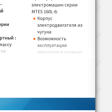
-
электромашин серии
ый
MTES 160L-6:
Корпус
ерии
электродвигателя из
чугуна
ртный электродвигатель
Возможность
лассу
эксплуатации
сти
двигателя в сложных
условиях окружающей
среды
ти:
IE2
Улучшенный дизайн
Электродвигатели
полностью
соответствуют
стандарту энерго-
05-
эффективности IEC