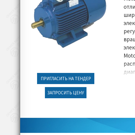
от
шир
эле
рег
вра
эле
Moto
рас
диа
ПРИГЛАСИТЬ НА ТЕНДЕР
5,5 
уст
ЗАПРОСИТЬ ЦЕНУ
доп
обо
зад
отр
про