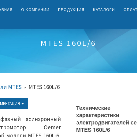
АВНАЯ
О КОМПАНИИ
ПРОДУКЦИЯ
КАТАЛОГИ
ОПЛА
MTES 160L/6
ели MTES
MTES 160L/6
»
МЕНТАЦИЯ
Технические
характеристики
хфазный асинхронный
электродвигателей с
ектромотор Oemer
MTES 160L/6
ri модели MTES 160L-6,