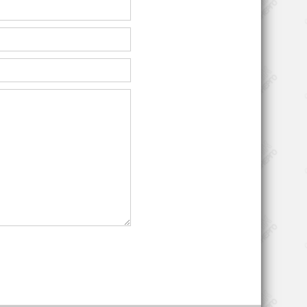
, с
Изготовление
й
пластмасс
рху
Машиностроение
Производство тканей
Чёрная металлургия и
O
сталелитейная
ю),
промышленность
100
Изготовление лифтов
Практическое
применение
 B35,
электродвигателей MTES
160L-6:
Погрузочное
оборудование и
4, IP
производство лебёдок
Литьё пластмасс под
 411,
давлением