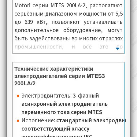
Motori серии MTES 200LA-2, располагают
серьёзным диапазоном мощности от 5,5
до 639 кВт, позволяют устанавливать
дополнительное оборудование, могут
быть задействованы во многих отраслях
промышленности, и всё это по
недорогой цене. Как правило, внешние
панели и каркас электропривода,
Технические характеристики
отлиты из чугуна, что в свою очередь
электродвигателей серии MTES3
говорит о сверхпрочной и монолитной
200LA/2
конструкции. Электромашины данной
Электродвигатель:
3-фазный
серии, располагают эффективной
асинхронный электродвигатель
системой охлаждения, демонстрируют
переменного тока серии MTES
высокую устойчивость к постоянным
Исполнение:
стандартный электродвигате
механическим нагрузкам, что в свою
соответствующий классу
очередь позволяет им,
энергоэффективности IEC