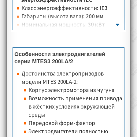
функционировать при любых условиях.
Класс энергоэффективности:
IE3
Габариты (высота вала):
200 мм
Номинальная мощность:
30 кВт
Крутящий момент:
97,1-100 Нм
Вес:
248-270 кг
Количество полюсов:
2
Особенности электродвигателей
Номинальная скорость:
2945-3000 об/
серии MTES3 200LA/2
мин
Достоинства электроприводов
Номинальное напряжение:
400 В
модели MTES 200LA-2:
Номинальный ток:
52,1 А
Корпус электромотора из чугуна
Тип соединения:
треугольник, звезда
Возможность применения привода
Количество разъёмов:
3-6 для
в жёстких условиях окружающей
электродвигателей в чугунном
среды
корпусе с типом соединения схема
Передовой форм-фактор
треугольник-звезда, с клеммной
Электродвигатели полностью
коробкой установленной вверху