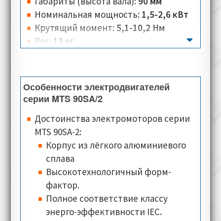
Габариты (высота вала):
90 мм
Номинальная мощность:
1,5-2,6 кВт
Крутящий момент:
5,1-10,2 Нм
Вес:
13 кг
Количество полюсов:
2
Номинальная скорость:
2820-6000 об/
мин
Особенности электродвигателей
Номинальное напряжение:
230 B
серии MTS 90SA/2
Номинальный ток:
3,1-5,4 А
Достоинства электромоторов серии
Тип соединения:
треугольник, звезда
MTS 90SA-2:
Класс изоляции:
F
Корпус из лёгкого алюминиевого
Класс теплостойкости:
PTO (Klixon)
сплава
Типы монтажного исполнения:
IM
Высокотехнологичный форм-
2001 (B35)
фактор.
Классы защиты:
IP54, IP55
Полное соответствие классу
Типы охлаждения:
IC 416 (осевое
энерго-эффективности IEC.
расположение)