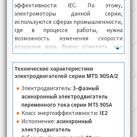
эффективности IEC. По этому,
электромоторы данной серии,
используются сферах промышленности,
где в процессе работы, нужна
возможность изменения скорости
вращения вала. Важно отметить, что
электродвигатели Oemer Motori модели
MTS 90SA-2, оснащаются современной
Технические характеристики
системой охлаждения, имеют
электродвигателей серии MTS 90SA/2
компактные размеры и при этом,
предлагаются по очень выгодной цене.
Электродвигатель:
3-фазный
Корпус и панели электромашин данной
асинхронный электродвигатель
серии, изготовлены из сверх-лёгкого
переменного тока серии MTS 90SA
алюминиевого сплава, благодаря чему у
Класс энергоэффективности:
IE2
них лёгкая и сверхпрочная конструкция.
Исполнение:
асинхронный
электродвигатель